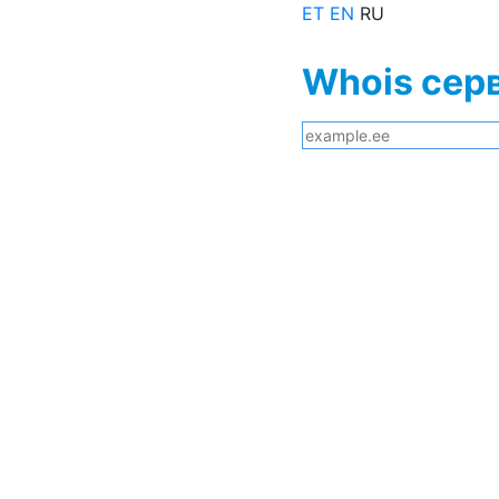
ET
EN
RU
Whois сер