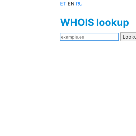
ET
EN
RU
WHOIS lookup